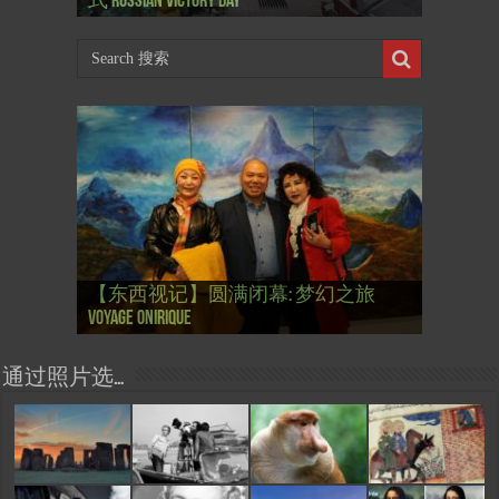
式 Russian Victory Day
岁
Mar-a-Lago leak
肯尼迪 1937 – La fin de l’innocence (2/2)
肯尼迪 1937 – La fin de l’innocence (1/2)
林 成为第一“太空人”
【国际参考】芭蕾舞: 天鹅湖 乌克兰
【国际参考】巴黎政府举行“新年晚
【东西视记】法国电影: “中国人占领
【东西视记】时装秀：巴黎时装界
【东西视记】法国“复兴会”式【艺术
【东西视记】圆满闭幕: 梦幻之旅
【东西视记】开幕：唐恽鉎 Michel
【东西视记】展讯：唐恽鉎 Michel
【跨年晚会】祝各位 佳年快乐 Bonne
【一画一故事】唐恽鉎 Michel Tong One
【一画一故事】林象元 Lin XiangYuan One
大剧院版 Le lac des cygnes – Opéra national
会” Soirée musicale à la mairie du 13e le 8
【国际参考】巴黎“艺术之都”展将于2
巴黎”，一种法国幽默与“预言” Les
的“顽童”与“不屈者” John Galliano le
桥展】 Expo. que “RENAISSANCE” aurait pu
Voyage onirique
Tong, 梦幻之旅 Voyage onirique
Tong, 梦幻之旅 Voyage onirique
année 2023, Le feu d’artifice de Paris
Painting One Story
Painting One Story
d’Ukraine
Février
月12日揭幕 Art Capital s’ouvre le 12 Février
chinois à Paris de J.Yanne
surdoué de la mode
organiser
通过照片选…