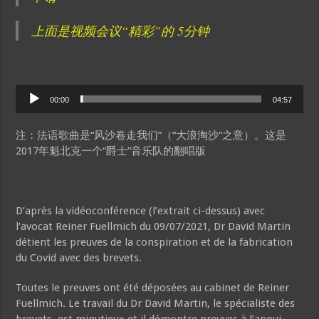
上面是视频会议“精彩”的 5分钟
Audio
00:00
04:57
Player
注：法语歌曲是“风沙卷走我们”（“大浪淘沙”之意）。这是
2017年魁北克一个“爵士”音乐队的翻唱版
D’après la vidéoconférence (l’extrait ci-dessus) avec
l’avocat Reiner Fuellmich du 09/07/2021, Dr David Martin
détient les preuves de la conspiration et de la fabrication
du Covid avec des brevets.
Toutes le preuves ont été déposées au cabinet de Reiner
Fuellmich. Le travail du Dr David Martin, le spécialiste des
brevets, est minutieux et il démontre preuves à l’appui,