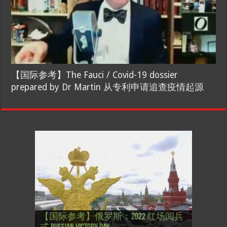
【国际参考】The Fauci / Covid-19 dossier
prepared by Dr Martin 从专利申请追查疫情起源
【国际参考】”戏剧性“服装设计师
【国际参考】俄罗斯：2022 红场阅兵
Thierry Mugler 蒂埃里.穆勒 去世, 享年 73
【国际参考】海湖庄园: Xi & Trump 内幕
【东西视记】1937年的毕加索, 海明威,
【东西视记】1937年的毕加索, 海明威,
【东西视记】1961年4月12日 尤里·加加