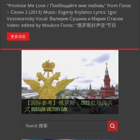
“Promise Me Love / Пообещайте мне любовь” from Голос
– Сезон 2 (2013) Music: Evgeny Krylatov Lyrics: Igor
Voznesensky Vocal: Валерия Сушина и Мария Стасюк
Video: edited by Woukon Голос: “俄罗斯好声音”节目
更多信息
【国际参考】”戏剧性“服装设计师
【国际参考】俄罗斯：2022 红场阅兵
Thierry Mugler 蒂埃里.穆勒 去世, 享年 73
【国际参考】海湖庄园: Xi & Trump 内幕
【东西视记】1937年的毕加索, 海明威,
【东西视记】1937年的毕加索, 海明威,
【东西视记】1961年4月12日 尤里·加加
式 Russian Victory Day
岁
Mar-a-Lago leak
肯尼迪 1937 – La fin de l’innocence (2/2)
肯尼迪 1937 – La fin de l’innocence (1/2)
林 成为第一“太空人”