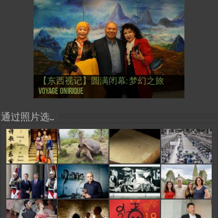
【国际参考】芭蕾舞: 天鹅湖 乌克兰
【国际参考】巴黎政府举行“新年晚
【东西视记】法国电影: “中国人占领
【东西视记】时装秀：巴黎时装界
【东西视记】法国“复兴会”式【艺术
【东西视记】圆满闭幕: 梦幻之旅
【东西视记】开幕：唐恽鉎 Michel
【东西视记】展讯：唐恽鉎 Michel
【跨年晚会】祝各位 佳年快乐 Bonne
【一画一故事】唐恽鉎 Michel Tong One
【一画一故事】林象元 Lin XiangYuan One
大剧院版 Le lac des cygnes – Opéra national
会” Soirée musicale à la mairie du 13e le 8
【国际参考】巴黎“艺术之都”展将于2
巴黎”，一种法国幽默与“预言” Les
的“顽童”与“不屈者” John Galliano le
桥展】 Expo. que “RENAISSANCE” aurait pu
Voyage onirique
Tong, 梦幻之旅 Voyage onirique
Tong, 梦幻之旅 Voyage onirique
année 2023, Le feu d’artifice de Paris
Painting One Story
Painting One Story
d’Ukraine
Février
月12日揭幕 Art Capital s’ouvre le 12 Février
chinois à Paris de J.Yanne
surdoué de la mode
organiser
通过照片选…