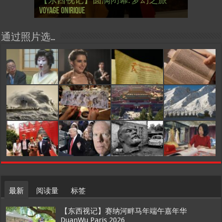
【东西视记】圆满闭幕: 梦幻之旅
【东西视记】开幕：唐恽鉎 Michel
【东西视记】展讯：唐恽鉎 Michel
【跨年晚会】祝各位 佳年快乐 Bonne
【一画一故事】唐恽鉎 Michel Tong One
【一画一故事】林象元 Lin XiangYuan One
大剧院版 Le lac des cygnes – Opéra national
会” Soirée musicale à la mairie du 13e le 8
【国际参考】巴黎“艺术之都”展将于2
巴黎”，一种法国幽默与“预言” Les
的“顽童”与“不屈者” John Galliano le
桥展】 Expo. que “RENAISSANCE” aurait pu
Voyage onirique
Tong, 梦幻之旅 Voyage onirique
Tong, 梦幻之旅 Voyage onirique
année 2023, Le feu d’artifice de Paris
Painting One Story
Painting One Story
d’Ukraine
Février
月12日揭幕 Art Capital s’ouvre le 12 Février
chinois à Paris de J.Yanne
surdoué de la mode
organiser
通过照片选…
最新
阅读量
标签
【东西视记】赛纳河畔马年端午嘉年华
DuanWu Paris 2026