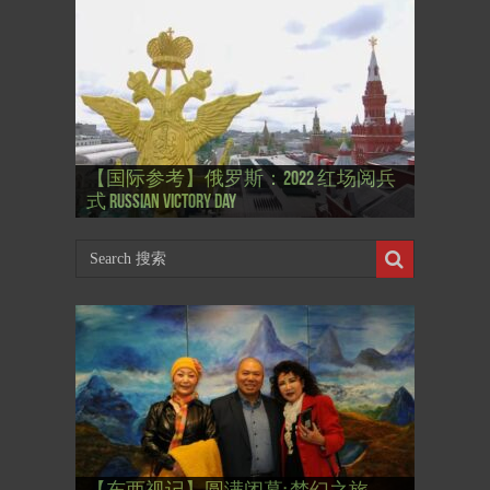
【国际参考】”戏剧性“服装设计师
【国际参考】俄罗斯：2022 红场阅兵
Thierry Mugler 蒂埃里.穆勒 去世, 享年 73
【国际参考】海湖庄园: Xi & Trump 内幕
【东西视记】1937年的毕加索, 海明威,
【东西视记】1937年的毕加索, 海明威,
【东西视记】1961年4月12日 尤里·加加
式 Russian Victory Day
岁
Mar-a-Lago leak
肯尼迪 1937 – La fin de l’innocence (2/2)
肯尼迪 1937 – La fin de l’innocence (1/2)
林 成为第一“太空人”
【国际参考】芭蕾舞: 天鹅湖 乌克兰
【国际参考】巴黎政府举行“新年晚
【东西视记】法国电影: “中国人占领
【东西视记】时装秀：巴黎时装界
【东西视记】法国“复兴会”式【艺术