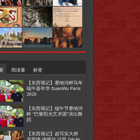
新
阅读量
标签
【东西视记】赛纳河畔马年
端午嘉年华 DuanWu Paris
2026
【东西视记】端午节赛纳河
畔 “巴黎阳光艺术团”演出舞
蹈
【东西视记】超写实大师
克劳德.伊维尔 过世 Décès