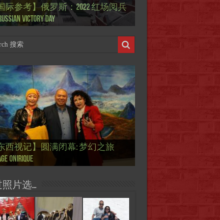
国际参考】俄罗斯：2022 红场阅兵
ierry Mugler 蒂埃里.穆勒 去世, 享年 73
际参考】海湖庄园: Xi & Trump 内幕
东西视记】1937年的毕加索, 海明威,
东西视记】1937年的毕加索, 海明威,
东西视记】1961年4月12日 尤里·加加
ussian Victory Day
-a-Lago leak
 1937 – La fin de l’innocence (2/2)
 1937 – La fin de l’innocence (1/2)
 成为第一“太空人”
国际参考】芭蕾舞: 天鹅湖 乌克兰
国际参考】巴黎政府举行“新年晚
东西视记】法国电影: “中国人占领
东西视记】时装秀：巴黎时装界
东西视记】法国“复兴会”式【艺术
东西视记】圆满闭幕: 梦幻之旅
东西视记】开幕：唐恽鉎 Michel
东西视记】展讯：唐恽鉎 Michel
跨年晚会】祝各位 佳年快乐 Bonne
画一故事】唐恽鉎 Michel Tong One
画一故事】林象元 Lin XiangYuan One
版 Le lac des cygnes – Opéra national
oirée musicale à la mairie du 13e le 8
国际参考】巴黎“艺术之都”展将于2
黎”，一种法国幽默与“预言” Les
顽童”与“不屈者” John Galliano le
 Expo. que “RENAISSANCE” aurait pu
ge onirique
g, 梦幻之旅 Voyage onirique
g, 梦幻之旅 Voyage onirique
e 2023, Le feu d’artifice de Paris
ting One Story
ting One Story
raine
ier
日揭幕 Art Capital s’ouvre le 12 Février
ois à Paris de J.Yanne
doué de la mode
aniser
过照片选…