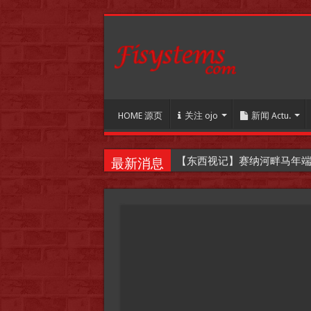
HOME 源页
关注 ojo
新闻 Actu.
【东西视记】赛纳河畔马年端午嘉年华
最新消息