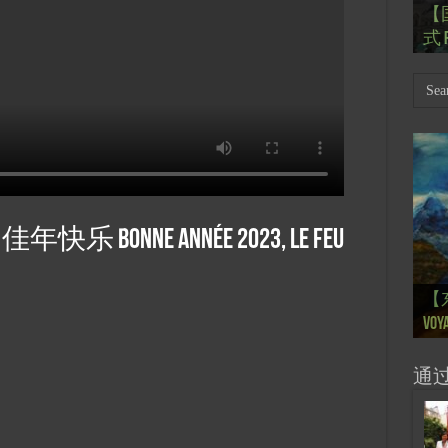
【
Th
【国
【
【
【
式 R
岁
Mar
肯尼迪
肯尼迪
林
onne année 2023, Le feu
【
【
【
【
【
【
【
【
【
【一
【一
大剧院
会” S
【
巴
的“
桥展】
Voya
Ton
Ton
anné
Pain
Pain
d’Uk
Févr
月12
chin
sur
org
通