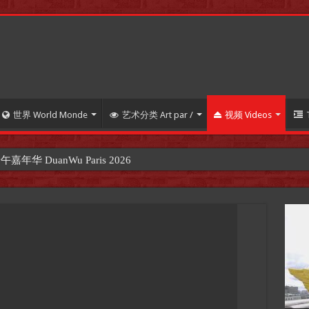
世界 World Monde
艺术分类 Art par /
视频 Videos
 DuanWu Paris 2026
【