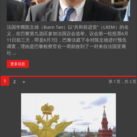
法国华裔陈文雄（Buon Tan）以“共和前进党”（LREM）的名
义，在巴黎第九选区参加法国议会选举。议会第一轮投票6月
11日前三天，即是6月7日，巴黎法庭下令对陈文雄进行预先
调查，理由是巴黎检察官在一周前收到了一封来自法国亚裔
社 ...
更多信息
1
2
»
第 1 页，共 2 页