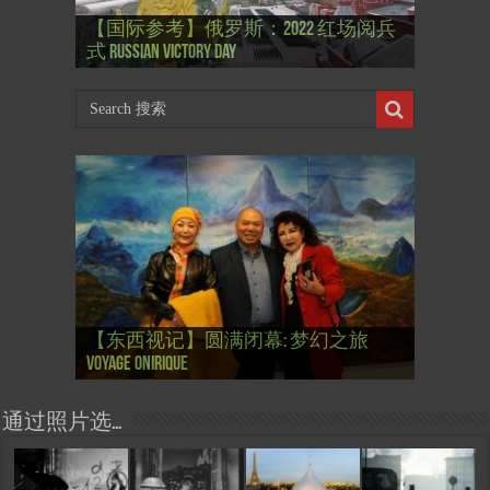
【国际参考】”戏剧性“服装设计师
【国际参考】俄罗斯：2022 红场阅兵
Thierry Mugler 蒂埃里.穆勒 去世, 享年 73
【国际参考】海湖庄园: Xi & Trump 内幕
【东西视记】1937年的毕加索, 海明威,
【东西视记】1937年的毕加索, 海明威,
【东西视记】1961年4月12日 尤里·加加
式 Russian Victory Day
岁
Mar-a-Lago leak
肯尼迪 1937 – La fin de l’innocence (2/2)
肯尼迪 1937 – La fin de l’innocence (1/2)
林 成为第一“太空人”
【国际参考】芭蕾舞: 天鹅湖 乌克兰
【国际参考】巴黎政府举行“新年晚
【东西视记】法国电影: “中国人占领
【东西视记】时装秀：巴黎时装界
【东西视记】法国“复兴会”式【艺术
【东西视记】圆满闭幕: 梦幻之旅
【东西视记】开幕：唐恽鉎 Michel
【东西视记】展讯：唐恽鉎 Michel
【跨年晚会】祝各位 佳年快乐 Bonne
【一画一故事】唐恽鉎 Michel Tong One
【一画一故事】林象元 Lin XiangYuan One
大剧院版 Le lac des cygnes – Opéra national
会” Soirée musicale à la mairie du 13e le 8
【国际参考】巴黎“艺术之都”展将于2
巴黎”，一种法国幽默与“预言” Les
的“顽童”与“不屈者” John Galliano le
桥展】 Expo. que “RENAISSANCE” aurait pu
Voyage onirique
Tong, 梦幻之旅 Voyage onirique
Tong, 梦幻之旅 Voyage onirique
année 2023, Le feu d’artifice de Paris
Painting One Story
Painting One Story
d’Ukraine
Février
月12日揭幕 Art Capital s’ouvre le 12 Février
chinois à Paris de J.Yanne
surdoué de la mode
organiser
通过照片选…