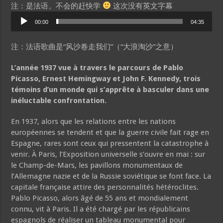
注：是法语。不会的赶快学
这次没有英文字幕
Audio
00:00
04:35
Player
注：法语歌曲是“风沙卷走我们”（“大浪淘沙”之意）
L’année 1937 vue à travers le parcours de Pablo
Picasso, Ernest Hemingway et John F. Kennedy, trois
témoins d’un monde qui s’apprête à basculer dans une
inéluctable confrontation.
En 1937, alors que les relations entre les nations
européennes se tendent et que la guerre civile fait rage en
Espagne, rares sont ceux qui pressentent la catastrophe à
venir. À Paris, l’Exposition universelle s’ouvre en mai : sur
le Champ-de-Mars, les pavillons monumentaux de
l’Allemagne nazie et de la Russie soviétique se font face. La
capitale française attire des personnalités hétéroclites.
Pablo Picasso, alors âgé de 55 ans et mondialement
connu, vit à Paris. Il a été chargé par les républicains
espagnols de réaliser un tableau monumental pour