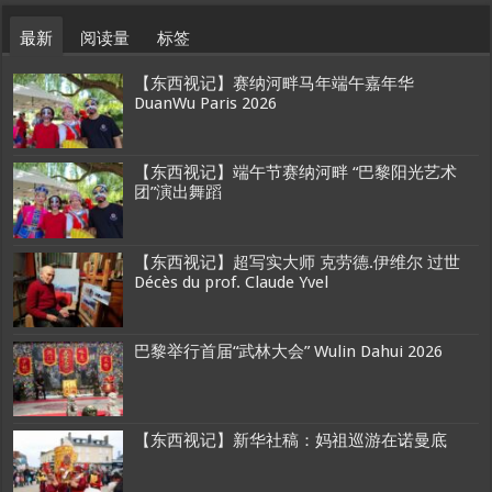
最新
阅读量
标签
【东西视记】赛纳河畔马年端午嘉年华
DuanWu Paris 2026
【东西视记】端午节赛纳河畔 “巴黎阳光艺术
团”演出舞蹈
【东西视记】超写实大师 克劳德.伊维尔 过世
Décès du prof. Claude Yvel
巴黎举行首届“武林大会” Wulin Dahui 2026
【东西视记】新华社稿：妈祖巡游在诺曼底