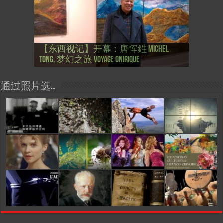
【国际参考】芭蕾舞: 天鹅湖 乌克兰
【国际参考】巴黎政府举行“新年晚
【东西视记】法国电影: “中国人占领
【东西视记】时装秀：巴黎时装界
【东西视记】法国“复兴会”式【艺术
【东西视记】圆满闭幕: 梦幻之旅
【东西视记】开幕：唐恽鉎 Michel
【东西视记】展讯：唐恽鉎 Michel
【跨年晚会】祝各位 佳年快乐 Bonne
【一画一故事】唐恽鉎 Michel Tong One
【一画一故事】林象元 Lin XiangYuan One
大剧院版 Le lac des cygnes – Opéra national
会” Soirée musicale à la mairie du 13e le 8
【国际参考】巴黎“艺术之都”展将于2
巴黎”，一种法国幽默与“预言” Les
的“顽童”与“不屈者” John Galliano le
桥展】 Expo. que “RENAISSANCE” aurait pu
Voyage onirique
Tong, 梦幻之旅 Voyage onirique
Tong, 梦幻之旅 Voyage onirique
année 2023, Le feu d’artifice de Paris
Painting One Story
Painting One Story
d’Ukraine
Février
月12日揭幕 Art Capital s’ouvre le 12 Février
chinois à Paris de J.Yanne
surdoué de la mode
organiser
通过照片选…