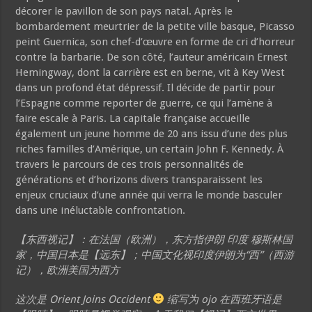
décorer le pavillon de son pays natal. Après le
bombardement meurtrier de la petite ville basque, Picasso
peint Guernica, son chef-d’œuvre en forme de cri d’horreur
contre la barbarie. De son côté, l’auteur américain Ernest
Hemingway, dont la carrière est en berne, vit à Key West
dans un profond état dépressif. Il décide de partir pour
l’Espagne comme reporter de guerre, ce qui l’amène à
faire escale à Paris. La capitale française accueille
également un jeune homme de 20 ans issu d’une des plus
riches familles d’Amérique, un certain John F. Kennedy. À
travers le parcours de ces trois personnalités de
générations et d’horizons divers transparaissent les
enjeux cruciaux d’une année qui verra le monde basculer
dans une inéluctable confrontation.
【东西视记】：在法国（欧洲），东方指伊朗 印度 穆斯林国
家，中国日本是【远东】；中国文化视印度伊朗为“西”（西游
记），欧洲美国为西方
这次是 Orient Joins Occident
缩写为 ojo 在西班牙语是