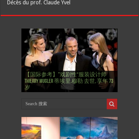
Décès du prof. Claude Yvel
【国际参考】”戏剧性“服装设计师
【国际参考】俄罗斯：2022 红场阅兵
Thierry Mugler 蒂埃里.穆勒 去世, 享年 73
【国际参考】海湖庄园: Xi & Trump 内幕
【东西视记】1937年的毕加索, 海明威,
【东西视记】1937年的毕加索, 海明威,
【东西视记】1961年4月12日 尤里·加加
式 Russian Victory Day
岁
Mar-a-Lago leak
肯尼迪 1937 – La fin de l’innocence (2/2)
肯尼迪 1937 – La fin de l’innocence (1/2)
林 成为第一“太空人”