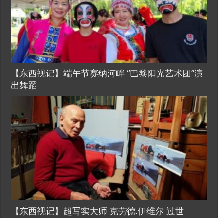
【东西视记】端午节赛纳河畔 “巴黎阳光艺术团”演
出舞蹈
【东西视记】超写实大师 克劳德.伊维尔 过世