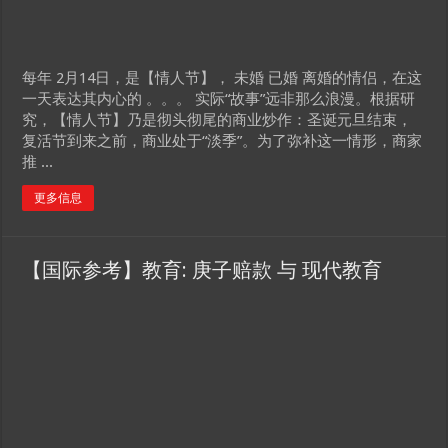
每年 2月14日，是【情人节】， 未婚 已婚 离婚的情侣，在这
一天表达其内心的 。。。 实际“故事”远非那么浪漫。根据研
究，【情人节】乃是彻头彻尾的商业炒作：圣诞元旦结束，
复活节到来之前，商业处于“淡季”。为了弥补这一情形，商家
推 ...
更多信息
【国际参考】教育: 庚子赔款 与 现代教育