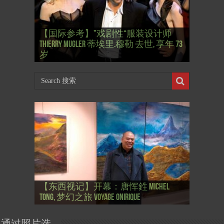
【国际参考】”戏剧性“服装设计师
【国际参考】俄罗斯：2022 红场阅兵
Thierry Mugler 蒂埃里.穆勒 去世, 享年 73
【国际参考】海湖庄园: Xi & Trump 内幕
【东西视记】1937年的毕加索, 海明威,
【东西视记】1937年的毕加索, 海明威,
【东西视记】1961年4月12日 尤里·加加
式 Russian Victory Day
岁
Mar-a-Lago leak
肯尼迪 1937 – La fin de l’innocence (2/2)
肯尼迪 1937 – La fin de l’innocence (1/2)
林 成为第一“太空人”
【国际参考】芭蕾舞: 天鹅湖 乌克兰
【国际参考】巴黎政府举行“新年晚
【东西视记】法国电影: “中国人占领
【东西视记】时装秀：巴黎时装界
【东西视记】法国“复兴会”式【艺术
【东西视记】圆满闭幕: 梦幻之旅
【东西视记】开幕：唐恽鉎 Michel
【东西视记】展讯：唐恽鉎 Michel
【跨年晚会】祝各位 佳年快乐 Bonne
【一画一故事】唐恽鉎 Michel Tong One
【一画一故事】林象元 Lin XiangYuan One
大剧院版 Le lac des cygnes – Opéra national
会” Soirée musicale à la mairie du 13e le 8
【国际参考】巴黎“艺术之都”展将于2
巴黎”，一种法国幽默与“预言” Les
的“顽童”与“不屈者” John Galliano le
桥展】 Expo. que “RENAISSANCE” aurait pu
Voyage onirique
Tong, 梦幻之旅 Voyage onirique
Tong, 梦幻之旅 Voyage onirique
année 2023, Le feu d’artifice de Paris
Painting One Story
Painting One Story
d’Ukraine
Février
月12日揭幕 Art Capital s’ouvre le 12 Février
chinois à Paris de J.Yanne
surdoué de la mode
organiser