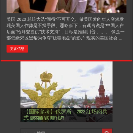
美国 2020 总统大选“闹得”不可开交。做美国梦的华人突然发
现美国人作弊是不择手段、恶略低下，有谣言说是“中国人在
后面”给拜登提供“技术支持”，目标是推翻川普 。。。 像是一
部低级郊区黑帮为争夺“贩毒地盘”的影片 现实的美国社会 ...
更多信息
【国际参考】”戏剧性“服装设计师
【国际参考】俄罗斯：2022 红场阅兵
Thierry Mugler 蒂埃里.穆勒 去世, 享年 73
【国际参考】海湖庄园: Xi & Trump 内幕
【东西视记】1937年的毕加索, 海明威,
【东西视记】1937年的毕加索, 海明威,
【东西视记】1961年4月12日 尤里·加加
式 Russian Victory Day
岁
Mar-a-Lago leak
肯尼迪 1937 – La fin de l’innocence (2/2)
肯尼迪 1937 – La fin de l’innocence (1/2)
林 成为第一“太空人”