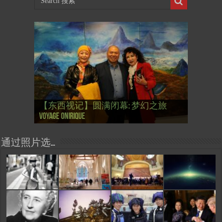
【国际参考】芭蕾舞: 天鹅湖 乌克兰
【国际参考】巴黎政府举行“新年晚
【东西视记】法国电影: “中国人占领
【东西视记】时装秀：巴黎时装界
【东西视记】法国“复兴会”式【艺术
【东西视记】圆满闭幕: 梦幻之旅
【东西视记】开幕：唐恽鉎 Michel
【东西视记】展讯：唐恽鉎 Michel
【跨年晚会】祝各位 佳年快乐 Bonne
【一画一故事】唐恽鉎 Michel Tong One
【一画一故事】林象元 Lin XiangYuan One
大剧院版 Le lac des cygnes – Opéra national
会” Soirée musicale à la mairie du 13e le 8
【国际参考】巴黎“艺术之都”展将于2
巴黎”，一种法国幽默与“预言” Les
的“顽童”与“不屈者” John Galliano le
桥展】 Expo. que “RENAISSANCE” aurait pu
Voyage onirique
Tong, 梦幻之旅 Voyage onirique
Tong, 梦幻之旅 Voyage onirique
année 2023, Le feu d’artifice de Paris
Painting One Story
Painting One Story
d’Ukraine
Février
月12日揭幕 Art Capital s’ouvre le 12 Février
chinois à Paris de J.Yanne
surdoué de la mode
organiser
通过照片选…